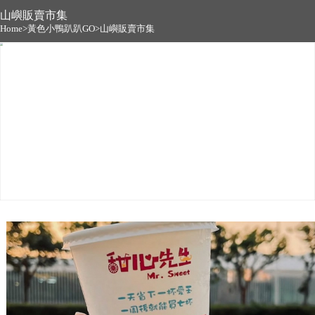
山嶼販賣市集
Home>黃色小鴨趴趴GO>山嶼販賣市集