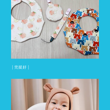
│兜挺好│