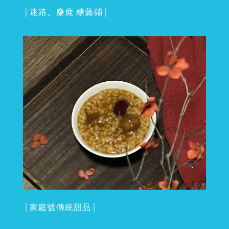
│迷路。麋鹿 糖藝鋪│
│家庭號傳統甜品│