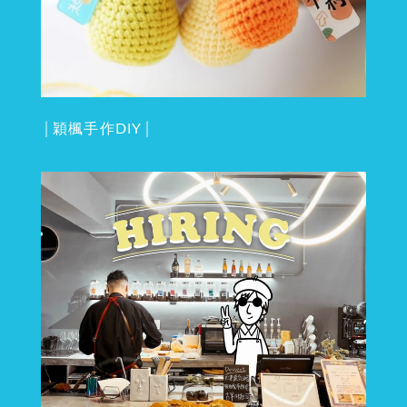
│穎楓手作DIY│