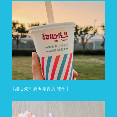
│甜心先生愛玉專賣店 總部│