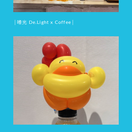
│嗜光 De.Light x Coffee│