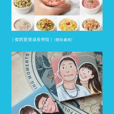
│傑西寶寶成長學院│
(贊助廠商)