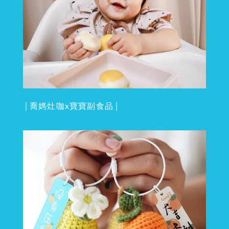
│喬媽灶咖x寶寶副食品│