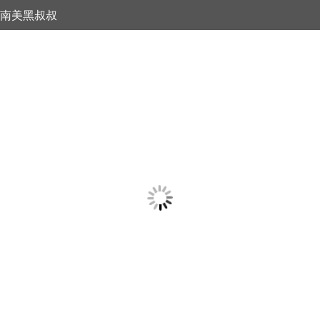
南美黑叔叔