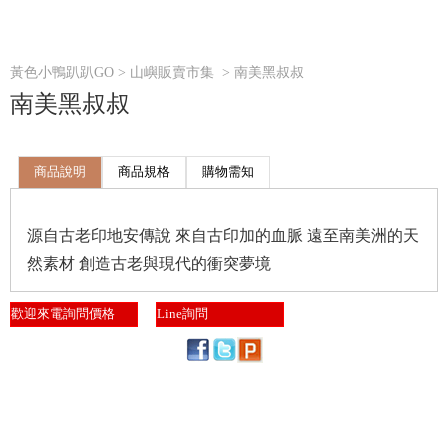
黃色小鴨趴趴GO
>
山嶼販賣市集
> 南美黑叔叔
南美黑叔叔
商品說明
商品規格
購物需知
源自古老印地安傳說 來自古印加的血脈 遠至南美洲的天
然素材 創造古老與現代的衝突夢境
歡迎來電詢問價格
Line詢問